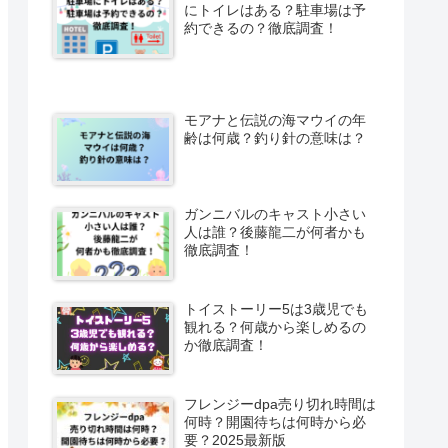
にトイレはある？駐車場は予
約できるの？徹底調査！
モアナと伝説の海マウイの年
齢は何歳？釣り針の意味は？
ガンニバルのキャスト小さい
人は誰？後藤龍二が何者かも
徹底調査！
トイストーリー5は3歳児でも
観れる？何歳から楽しめるの
か徹底調査！
フレンジーdpa売り切れ時間は
何時？開園待ちは何時から必
要？2025最新版