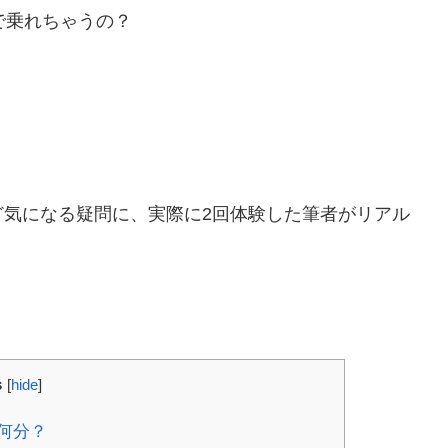
で乗れちゃうの？
ど気になる疑問に、実際に2回体験した筆者がリアル
s
[
hide
]
何分？