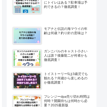
にトイレはある？駐車場は予
約できるの？徹底調査！
モアナと伝説の海マウイの年
齢は何歳？釣り針の意味は？
ガンニバルのキャスト小さい
人は誰？後藤龍二が何者かも
徹底調査！
トイストーリー5は3歳児でも
観れる？何歳から楽しめるの
か徹底調査！
フレンジーdpa売り切れ時間は
何時？開園待ちは何時から必
要？2025最新版