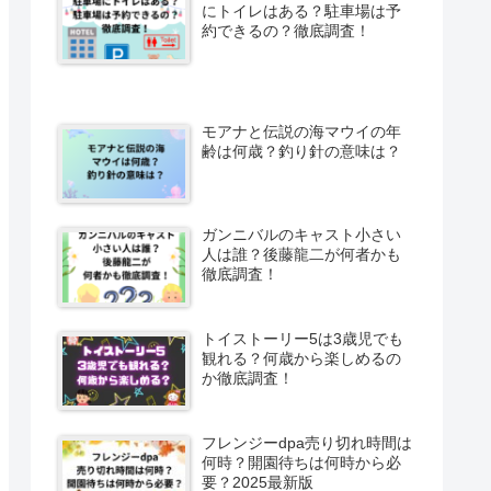
にトイレはある？駐車場は予
約できるの？徹底調査！
モアナと伝説の海マウイの年
齢は何歳？釣り針の意味は？
ガンニバルのキャスト小さい
人は誰？後藤龍二が何者かも
徹底調査！
トイストーリー5は3歳児でも
観れる？何歳から楽しめるの
か徹底調査！
フレンジーdpa売り切れ時間は
何時？開園待ちは何時から必
要？2025最新版