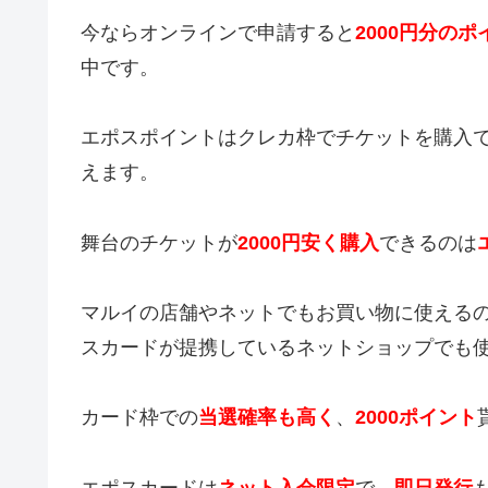
今ならオンラインで申請すると
2000円分の
中です。
エポスポイントはクレカ枠でチケットを購入
えます。
舞台のチケットが
2000円安く購入
できるのは
マルイの店舗やネットでもお買い物に使える
スカードが提携しているネットショップでも
カード枠での
当選確率も高く
、
2000ポイント
エポスカードは
ネット入会限定
で、
即日発行