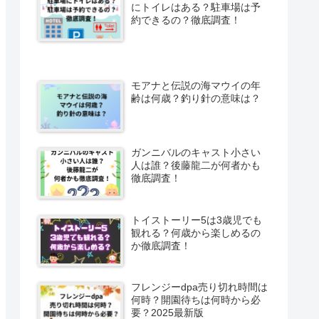
にトイレはある？駐車場は予
約できるの？徹底調査！
モアナと伝説の海マウイの年
齢は何歳？釣り針の意味は？
ガンニバルのキャスト小さい
人は誰？後藤龍二が何者かも
徹底調査！
トイストーリー5は3歳児でも
観れる？何歳から楽しめるの
か徹底調査！
フレンジーdpa売り切れ時間は
何時？開園待ちは何時から必
要？2025最新版